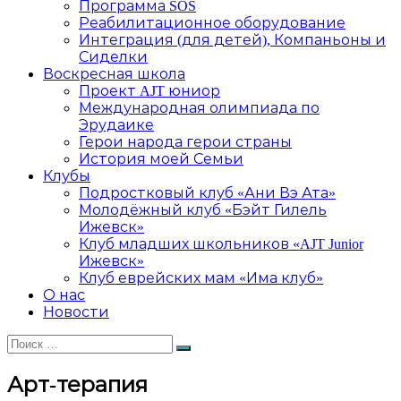
Программа SOS
Реабилитационное оборудование
Интеграция (для детей), Компаньоны и
Сиделки
Воскресная школа
Проект AJT юниор
Международная олимпиада по
Эрудаике
Герои народа герои страны
История моей Семьи
Клубы
Подростковый клуб «Ани Вэ Ата»
Молодёжный клуб «Бэйт Гилель
Ижевск»
Клуб младших школьников «AJT Junior
Ижевск»
Клуб еврейских мам «Има клуб»
О нас
Новости
Искать:
Поиск
Арт-терапия