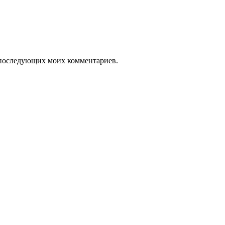
ля последующих моих комментариев.
 Ариэль» Удмуртской Республики