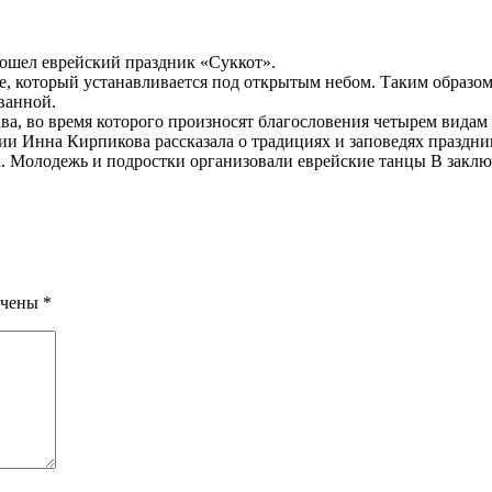
рошел еврейский праздник «Суккот».
е, который устанавливается под открытым небом. Таким образом
ванной.
а, во время которого произносят благословения четырем видам р
диции Инна Кирпикова рассказала о традициях и заповедях праз
а. Молодежь и подростки организовали еврейские танцы В закл
ечены
*