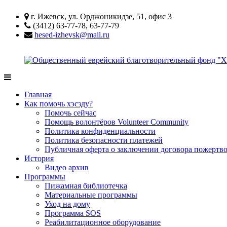
Перейти
г. Ижевск, ул. Орджоникидзе, 51, офис 3
к
(3412) 63-77-78, 63-77-79
содержимому
hesed-izhevsk@mail.ru
Общественный
еврейский
Главная
благотворительный
Как помочь хэсэду?
фонд
Помочь сейчас
"Хэсэд
Помощь волонтёров Volunteer Community
Ариель"
Политика конфиденциальности
Удмуртской
Политика безопасности платежей
Республики
Публичная оферта о заключении договора пожертво
История
Видео архив
Программы
Пижамная библиотечка
Материальные программы
Уход на дому
Программа SOS
Реабилитационное оборудование