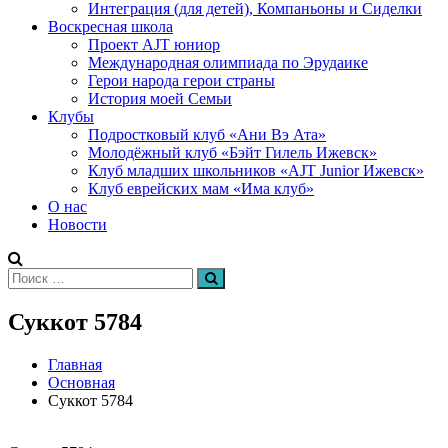
Интеграция (для детей), Компаньоны и Сиделки
Воскресная школа
Проект AJT юниор
Международная олимпиада по Эрудаике
Герои народа герои страны
История моей Семьи
Клубы
Подростковый клуб «Ани Вэ Ата»
Молодёжный клуб «Бэйт Гилель Ижевск»
Клуб младших школьников «AJT Junior Ижевск»
Клуб еврейских мам «Има клуб»
О нас
Новости
Искать:
Поиск
Суккот 5784
Главная
Основная
Суккот 5784