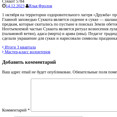
Суккот 5784
14.12.2023
Илья Фролов
1 октября на территории оздоровительного лагеря «Дружба» п
Главной заповедью Суккота является сидение в сукке — шалаш
предкам, которые скитались по пустыне в поисках Земли обето
Неотъемлемой частью Суккота является ритуал вознесения лулав
(пальмовой ветви), адаса (мирта) и арава (ивы). Педагог тра
сделали украшение для сукки и нарисовали символы праздник
Навигация
Итоги 3 квартала
Мастер-класс волонтеров
по
записям
Добавить комментарий
Ваш адрес email не будет опубликован.
Обязательные поля пом
Комментарий
*