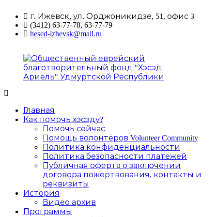
Перейти
г. Ижевск, ул. Орджоникидзе, 51, офис 3
к
(3412) 63-77-78, 63-77-79
содержимому
hesed-izhevsk@mail.ru
Общественный
Главная
еврейский
Как помочь хэсэду?
благотворительный
Помочь сейчас
фонд
Помощь волонтёров Volunteer Community
"Хэсэд
Политика конфиденциальности
Ариель"
Политика безопасности платежей
Удмуртской
Публичная оферта о заключении
Республики
договора пожертвования, контакты и
реквизиты
История
Видео архив
Программы