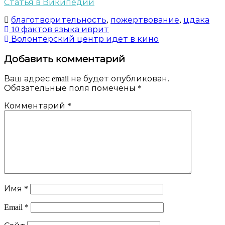
Статья в Википедии
благотворительность
,
пожертвование
,
цдака
Навигация
10 фактов языка иврит
Волонтерский центр идет в кино
по
Добавить комментарий
записям
Ваш адрес email не будет опубликован.
Обязательные поля помечены
*
Комментарий
*
Имя
*
Email
*