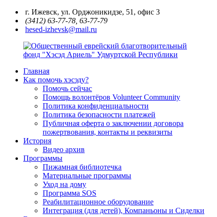
Перейти
г. Ижевск, ул. Орджоникидзе, 51, офис 3
к
(3412) 63-77-78, 63-77-79
содержимому
hesed-izhevsk@mail.ru
Главная
Общественный
Как помочь хэсэду?
еврейский
Помочь сейчас
благотворительный
Помощь волонтёров Volunteer Community
фонд
Политика конфиденциальности
"Хэсэд
Политика безопасности платежей
Ариель"
Публичная оферта о заключении договора
Удмуртской
пожертвования, контакты и реквизиты
Республики
История
Видео архив
Программы
Пижамная библиотечка
Материальные программы
Уход на дому
Программа SOS
Реабилитационное оборудование
Интеграция (для детей), Компаньоны и Сиделки