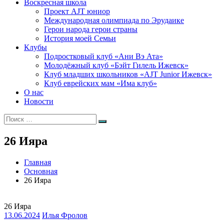
Воскресная школа
Проект AJT юниор
Международная олимпиада по Эрудаике
Герои народа герои страны
История моей Семьи
Клубы
Подростковый клуб «Ани Вэ Ата»
Молодёжный клуб «Бэйт Гилель Ижевск»
Клуб младших школьников «AJT Junior Ижевск»
Клуб еврейских мам «Има клуб»
О нас
Новости
Искать:
Поиск
26 Ияра
Главная
Основная
26 Ияра
26 Ияра
13.06.2024
Илья Фролов