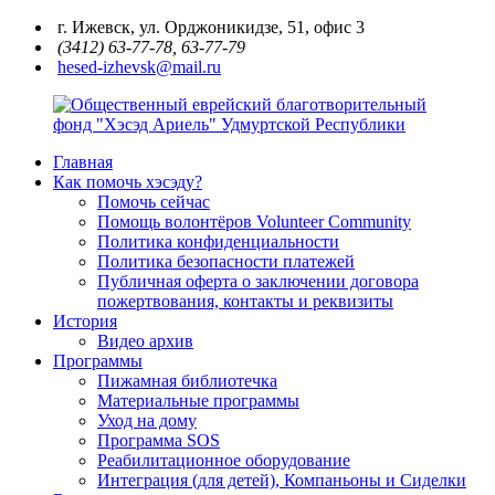
Перейти
г. Ижевск, ул. Орджоникидзе, 51, офис 3
к
(3412) 63-77-78, 63-77-79
содержимому
hesed-izhevsk@mail.ru
Главная
Общественный
Как помочь хэсэду?
еврейский
Помочь сейчас
благотворительный
Помощь волонтёров Volunteer Community
фонд
Политика конфиденциальности
"Хэсэд
Политика безопасности платежей
Ариель"
Публичная оферта о заключении договора
Удмуртской
пожертвования, контакты и реквизиты
Республики
История
Видео архив
Программы
Пижамная библиотечка
Материальные программы
Уход на дому
Программа SOS
Реабилитационное оборудование
Интеграция (для детей), Компаньоны и Сиделки