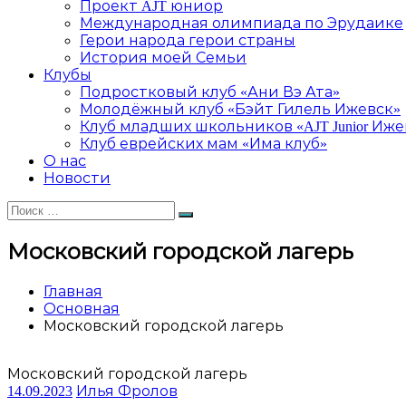
Проект AJT юниор
Международная олимпиада по Эрудаике
Герои народа герои страны
История моей Семьи
Клубы
Подростковый клуб «Ани Вэ Ата»
Молодёжный клуб «Бэйт Гилель Ижевск»
Клуб младших школьников «AJT Junior Иже
Клуб еврейских мам «Има клуб»
О нас
Новости
Искать:
Поиск
Московский городской лагерь
Главная
Основная
Московский городской лагерь
Московский городской лагерь
14.09.2023
Илья Фролов