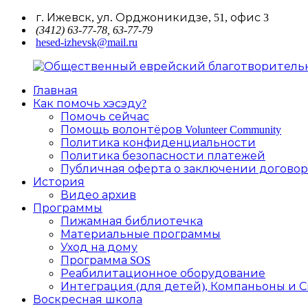
Перейти
г. Ижевск, ул. Орджоникидзе, 51, офис 3
к
(3412) 63-77-78, 63-77-79
hesed-izhevsk@mail.ru
содержимому
Главная
Общественный
Как помочь хэсэду?
еврейский
Помочь сейчас
благотворительный
Помощь волонтёров Volunteer Community
фонд
Политика конфиденциальности
"Хэсэд
Политика безопасности платежей
Ариель"
Публичная оферта о заключении договор
Удмуртской
История
Республики
Видео архив
Программы
Пижамная библиотечка
Материальные программы
Уход на дому
Программа SOS
Реабилитационное оборудование
Интеграция (для детей), Компаньоны и 
Воскресная школа