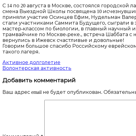
С 14 по 20 августа в Москве, состоялся городско
смена Выездной Школы посвящена 10 исчезнувшим
приняли участие Осинцев Ефим, Нудельман Валер
стали участниками Саммита Будущего, сыграли в э
мастер-классом по биологии, в главный научный 
трамвайчике по Москве-реке., встреча Шаббата с 
вернулись в Ижевск счастливые и довольные!
Говорим большое спасибо Российскому еврейском
такого лагеря.
Навигация
Активное долголетие
Волонтерская активность
по
Добавить комментарий
записям
Ваш адрес email не будет опубликован.
Обязательн