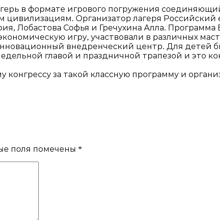
й лагерь в формате игрового погружения соединяющ
 цивилизациям. Организатор лагеря Российский е
ия, Лобастова Софья и Гречухина Алла. Программа
кономическую игру, участвовали в различных масте
инновационный внедренческий центр. Для детей б
недельной главой и праздничной трапезой и это ко
у конгрессу за такой классную программу и орга
ые поля помечены
*