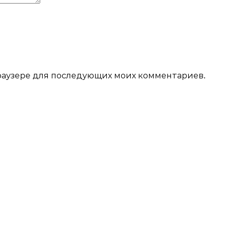
 браузере для последующих моих комментариев.
нд «ХЭСЭД — Ариэль» Удмуртской Республики