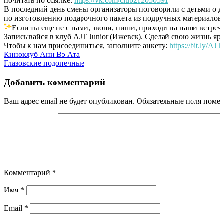
почитать по ссылке:
https://vk.com/club212050591
В последний день смены организаторы поговорили с детьми о 
по изготовлению подарочного пакета из подручных материалов
Если ты еще не с нами, звони, пиши, приходи на наши встре
Записывайся в клуб AJT Junior (Ижевск). Сделай свою жизнь яр
Чтобы к нам присоединиться, заполните анкету:
https://bit.ly/A
Навигация
Киноклуб Ани Вэ Ата
Глазовские подопечные
по
записям
Добавить комментарий
Ваш адрес email не будет опубликован.
Обязательные поля пом
Комментарий
*
Имя
*
Email
*