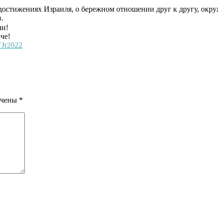
достижениях Израиля, о бережном отношении друг к другу, окру
.
чи!
че!
JTJr2022
ечены
*