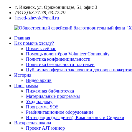
Перейти
г. Ижевск, ул. Орджоникидзе, 51, офис 3
к
(3412) 63-77-78, 63-77-79
содержимому
hesed-izhevsk@mail.ru
Главная
Общественный
Как помочь хэсэду?
еврейский
Помочь сейчас
благотворительный
Помощь волонтёров Volunteer Community
фонд
Политика конфиденциальности
"Хэсэд
Политика безопасности платежей
Ариель"
Публичная оферта о заключении договора пожертво
Удмуртской
История
Республики
Видео архив
Программы
Пижамная библиотечка
Материальные программы
Уход на дому
Программа SOS
Реабилитационное оборудование
Интеграция (для детей), Компаньоны и Сиделки
Воскресная школа
Проект AJT юниор