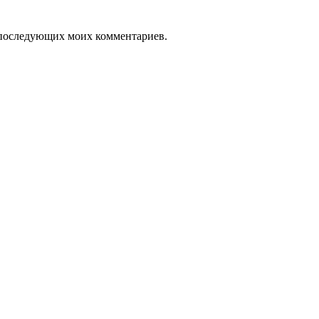
ля последующих моих комментариев.
 Ариэль» Удмуртской Республики