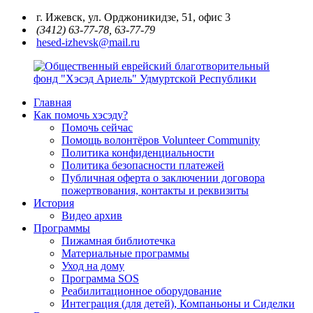
Перейти
г. Ижевск, ул. Орджоникидзе, 51, офис 3
к
(3412) 63-77-78, 63-77-79
содержимому
hesed-izhevsk@mail.ru
Главная
Общественный
Как помочь хэсэду?
еврейский
Помочь сейчас
благотворительный
Помощь волонтёров Volunteer Community
фонд
Политика конфиденциальности
"Хэсэд
Политика безопасности платежей
Ариель"
Публичная оферта о заключении договора
Удмуртской
пожертвования, контакты и реквизиты
Республики
История
Видео архив
Программы
Пижамная библиотечка
Материальные программы
Уход на дому
Программа SOS
Реабилитационное оборудование
Интеграция (для детей), Компаньоны и Сиделки