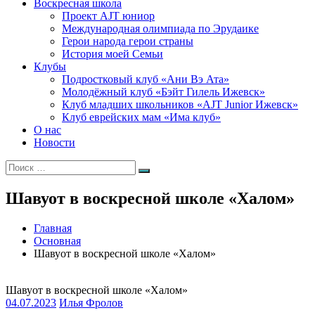
Воскресная школа
Проект AJT юниор
Международная олимпиада по Эрудаике
Герои народа герои страны
История моей Семьи
Клубы
Подростковый клуб «Ани Вэ Ата»
Молодёжный клуб «Бэйт Гилель Ижевск»
Клуб младших школьников «AJT Junior Ижевск»
Клуб еврейских мам «Има клуб»
О нас
Новости
Искать:
Поиск
Шавуот в воскресной школе «Халом»
Главная
Основная
Шавуот в воскресной школе «Халом»
Шавуот в воскресной школе «Халом»
04.07.2023
Илья Фролов