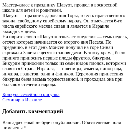
Мастер-класс к празднику Шавуот, прошел в воскресной
школе для детей и родителей.
Шавуот — праздник дарования Торы, то есть нравственного
закона, свободному еврейскому народу. Он отмечается 6-го
числа еврейского месяца сиван и является в Израиле
выходным днем.
На иврите слово «Шавуот» означает «недели» — семь недель,
отсчет которых начинается со второго дня Песаха. По
преданию, в этот день Моисей получил на горе Синай
скрижали Завета с десятью заповедями. В эпоху храма, было
принято приносить первые плоды фруктов, бикурим.
Бикурим приносили только из семи видов плодов, которыми
славится Страна Израиля, — пшеницы, ячменя, винограда,
инжира, гранатов, олив и фиников. Церемония принесения
бикурим была весьма торжественной, и проходила она при
большом стечении народа.
Навигация
Конкурс семейного рисунка
Семинар в Израиле
по
записям
Добавить комментарий
Ваш адрес email не будет опубликован.
Обязательные поля
помечены
*