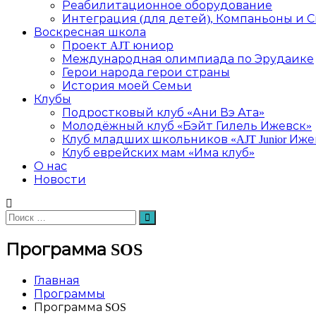
Реабилитационное оборудование
Интеграция (для детей), Компаньоны и 
Воскресная школа
Проект AJT юниор
Международная олимпиада по Эрудаике
Герои народа герои страны
История моей Семьи
Клубы
Подростковый клуб «Ани Вэ Ата»
Молодёжный клуб «Бэйт Гилель Ижевск»
Клуб младших школьников «AJT Junior Иже
Клуб еврейских мам «Има клуб»
О нас
Новости
Искать:
Поиск
Программа SOS
Главная
Программы
Программа SOS