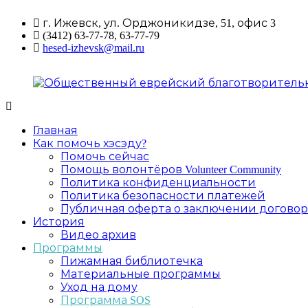
Перейти
г. Ижевск, ул. Орджоникидзе, 51, офис 3
к
(3412) 63-77-78, 63-77-79
содержимому
hesed-izhevsk@mail.ru
Общественный
Главная
еврейский
Как помочь хэсэду?
благотворительный
Помочь сейчас
фонд
Помощь волонтёров Volunteer Community
"Хэсэд
Политика конфиденциальности
Ариель"
Политика безопасности платежей
Удмуртской
Публичная оферта о заключении договор
Республики
История
Видео архив
Программы
Пижамная библиотечка
Материальные программы
Уход на дому
Программа SOS